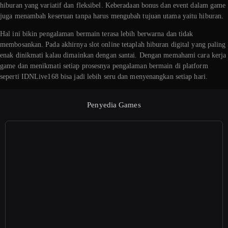
hiburan yang variatif dan fleksibel. Keberadaan bonus dan event dalam game
juga menambah keseruan tanpa harus mengubah tujuan utama yaitu hiburan.
Hal ini bikin pengalaman bermain terasa lebih berwarna dan tidak
membosankan. Pada akhirnya slot online tetaplah hiburan digital yang paling
enak dinikmati kalau dimainkan dengan santai. Dengan memahami cara kerja
game dan menikmati setiap prosesnya pengalaman bermain di platform
seperti IDNLive168 bisa jadi lebih seru dan menyenangkan setiap hari.
Penyedia Games