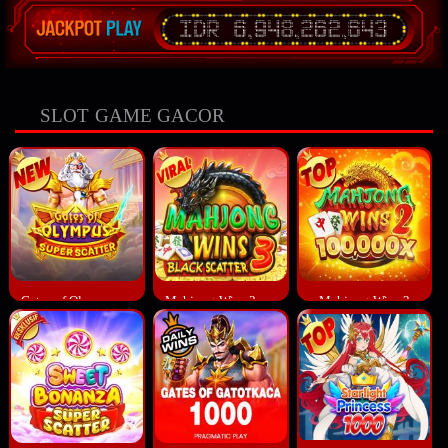
SLOT GAME GACOR
Gates of Olympus Super Scatter
Mahjong Wins 3 – Black Scatter
Mahjong Wins 2