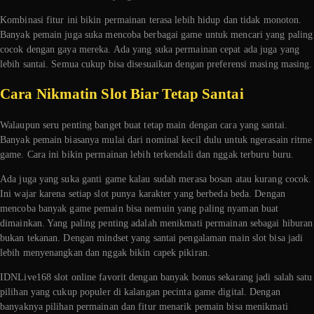
Kombinasi fitur ini bikin permainan terasa lebih hidup dan tidak monoton.
Banyak pemain juga suka mencoba berbagai game untuk mencari yang paling
cocok dengan gaya mereka. Ada yang suka permainan cepat ada juga yang
lebih santai. Semua cukup bisa disesuaikan dengan preferensi masing masing.
Cara Nikmatin Slot Biar Tetap Santai
Walaupun seru penting banget buat tetap main dengan cara yang santai.
Banyak pemain biasanya mulai dari nominal kecil dulu untuk ngerasain ritme
game. Cara ini bikin permainan lebih terkendali dan nggak terburu buru.
Ada juga yang suka ganti game kalau sudah merasa bosan atau kurang cocok.
Ini wajar karena setiap slot punya karakter yang berbeda beda. Dengan
mencoba banyak game pemain bisa nemuin yang paling nyaman buat
dimainkan. Yang paling penting adalah menikmati permainan sebagai hiburan
bukan tekanan. Dengan mindset yang santai pengalaman main slot bisa jadi
lebih menyenangkan dan nggak bikin capek pikiran.
IDNLive168 slot online favorit dengan banyak bonus sekarang jadi salah satu
pilihan yang cukup populer di kalangan pecinta game digital. Dengan
banyaknya pilihan permainan dan fitur menarik pemain bisa menikmati