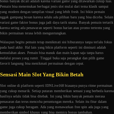
bonus banyak dicari adalah karena variasi game yang ditawarkan cukup luas.
Pemain bisa menemukan berbagai jenis slot mulai dari tema klasik sampai
yang modern dengan tampilan visual yang lebih fresh. Ini bikin pemain
nggak gampang bosan karena selalu ada pilihan baru yang bisa dicoba. Selain
variasi game faktor bonus juga jadi daya tarik utama. Banyak pemain tertarik
karena sering ada penawaran seperti bonus harian atau promo tertentu yang
bikin permainan terasa lebih menguntungkan.
Walaupun begitu pemain tetap menikmati sisi hiburannya tanpa terlalu fokus
pada hasil akhir. Hal lain yang bikin platform seperti ini diminati adalah
kemudahan akses. Pemain bisa masuk dan main kapan saja tanpa harus
melalui proses yang rumit. Tinggal buka saja perangkat dan pilih game
favorit langsung bisa menikmati permainan dengan cepat.
Sensasi Main Slot Yang Bikin Betah
Slot online di platform seperti IDNLive168 biasanya punya ritme permainan
yang cukup menarik. Setiap putaran memberikan sensasi yang berbeda karena
hasilnya selalu tidak bisa ditebak. Ini yang bikin banyak pemain merasa
penasaran dan terus mencoba peruntungan mereka. Selain itu fitur dalam
game juga cukup beragam. Ada yang menawarkan free spin ada juga yang
memberikan simbol khusus yang bisa memicu bonus tambahan.